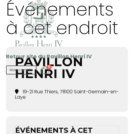
Événements
à cet endroit
Retour site du Pavillon Henri IV
PAVILLON
0
HENRI IV
Mon compte
19-21 Rue Thiers, 78100 Saint-Germain-en-
Laye
ÉVÉNEMENTS À CET